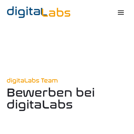
digi­taL­abs Team
Bewer­ben bei
digi­taL­abs