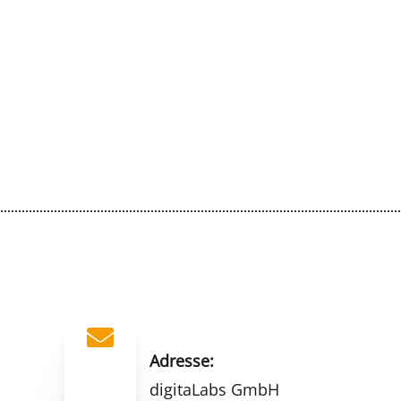

Adresse:
digitaLabs GmbH