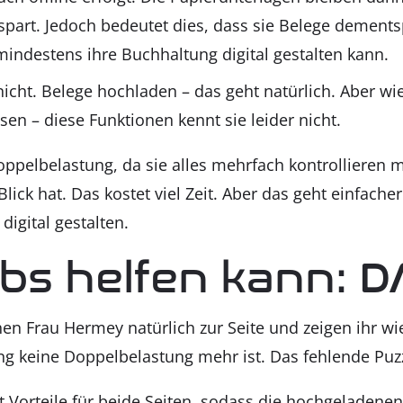
part. Jedoch bedeu­tet dies, dass sie Bele­ge dem­ents
n­des­tens ihre Buch­hal­tung digi­tal gestal­ten kann.
 nicht. Bele­ge hoch­la­den – das geht natür­lich. Aber w
n – die­se Funk­tio­nen kennt sie lei­der nicht.
pel­be­las­tung, da sie alles mehr­fach kon­trol­lie­ren
lick hat. Das kos­tet viel Zeit. Aber das geht ein­fa­cher
igi­tal gestal­ten.
­abs hel­fen kann: 
en Frau Her­mey natür­lich zur Sei­te und zei­gen ihr wie 
ng kei­ne Dop­pel­be­las­tung mehr ist. Das feh­len­de Puz
t Vor­tei­le für bei­de Sei­ten, sodass die hoch­ge­la­de­