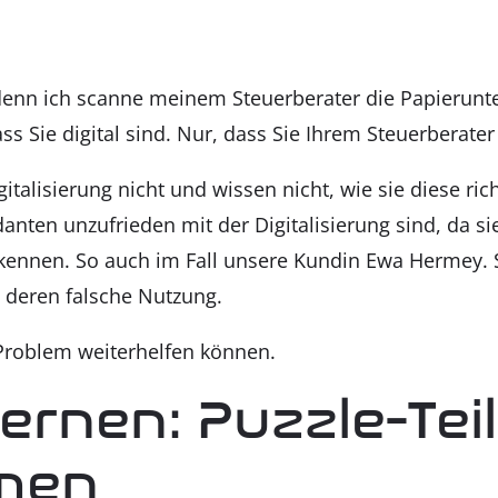
, denn ich scan­ne mei­nem Steu­er­be­ra­ter die Papier­un­
ss Sie digi­tal sind. Nur, dass Sie Ihrem Steu­er­be­ra­ter
i­ta­li­sie­rung nicht und wis­sen nicht, wie sie die­se ric
n­ten unzu­frie­den mit der Digi­ta­li­sie­rung sind, da si
 ken­nen. So auch im Fall unse­re Kun­din Ewa Her­mey. Sie
h deren fal­sche Nut­zung.
ro­blem wei­ter­hel­fen kön­nen.
er­nen: Puz­zle-Tei
­men