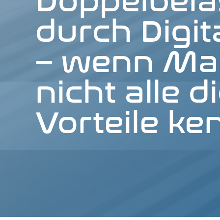
Dop­pel­be­l
durch Digi­ta
– wenn Man
nicht alle di
Vor­tei­le ke