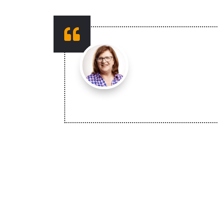

Ewa Her­mey