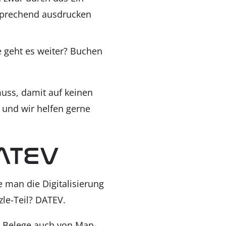
pre­chend aus­dru­cken
ie geht es wei­ter? Buchen
 muss, damit auf kei­nen
 und wir hel­fen ger­ne
DATEV
man die Digi­ta­li­sie­rung
­zle-Teil? DATEV.
nen Bele­ge auch von Man­