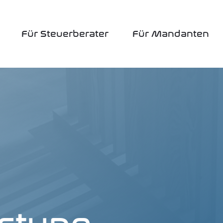
Für Steu­er­be­ra­ter
Für Man­dan­ten