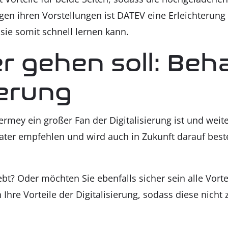
­gen ihren Vor­stel­lun­gen ist DATEV eine Erleich­te­run
sie somit schnell ler­nen kann.
er gehen soll: Beha
sie­rung
mey ein gro­ßer Fan der Digi­ta­li­sie­rung ist und wei­t
ra­ter emp­feh­len und wird auch in Zukunft dar­auf best
lebt? Oder möch­ten Sie eben­falls sicher sein alle Vor­t
hre Vor­tei­le der Digi­ta­li­sie­rung, sodass die­se nicht 