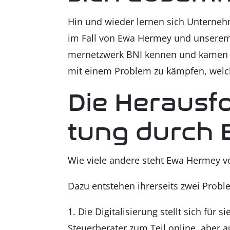
Hin und wie­der ler­nen sich Unter­neh
im Fall von Ewa Her­mey und unse­rem G
mer­netz­werk BNI ken­nen und kamen 
mit einem Pro­blem zu kämp­fen, wel­c
Die Her­aus­fo
tung durch B
Wie vie­le ande­re steht Ewa Her­mey vor e
Dazu ent­ste­hen ihrer­seits zwei Pro­bl
Die Digi­ta­li­sie­rung stellt sich für
Steu­er­be­ra­ter zum Teil online, aber 