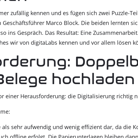
­mer zufäl­lig ken­nen und es fügen sich zwei Puz­zle-T
eschäfts­füh­rer Mar­co Block. Die bei­den lern­ten si
so ins Gespräch. Das Resul­tat: Eine Zusam­men­ar­bei
hes wir von digi­taL­abs ken­nen und vor allem lösen k
r­de­rung: Dop­pel­b
ele­ge hoch­la­den
iner Her­aus­for­de­rung: die Digi­ta­li­sie­rung rich­tig n
e­me:
 sie als sehr auf­wen­dig und wenig effi­zi­ent dar, da die
auch off­line erfolgt. Die Papier­un­ter­la­gen blei­ben d