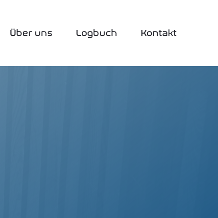
Über uns
Log­buch
Kon­takt