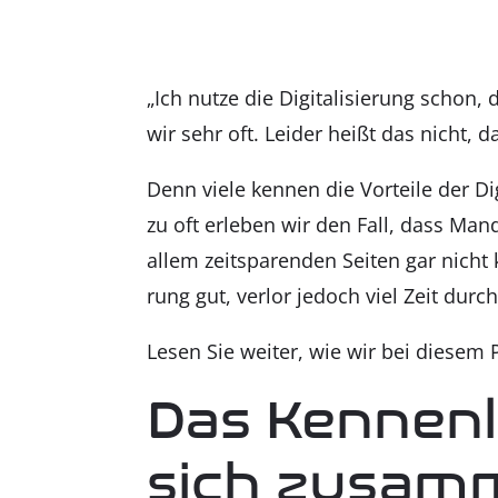
„Ich nut­ze die Digi­ta­li­sie­rung schon
wir sehr oft. Lei­der heißt das nicht, da
Denn vie­le ken­nen die Vor­tei­le der Dig
zu oft erle­ben wir den Fall, dass Man­da
allem zeit­spa­ren­den Sei­ten gar nicht
rung gut, ver­lor jedoch viel Zeit durc
Lesen Sie wei­ter, wie wir bei die­sem P
Das Ken­nen­l
sich zusam