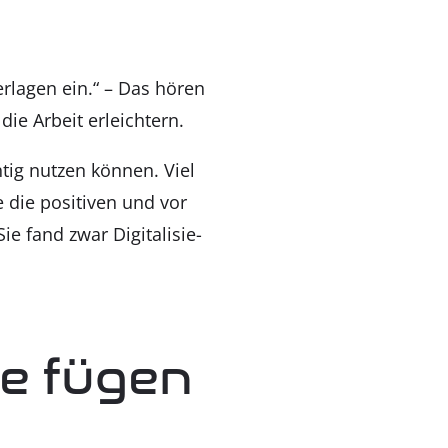
ter­la­gen ein.“ – Das hören
 die Arbeit erleich­tern.
h­tig nut­zen kön­nen. Viel
e die posi­ti­ven und vor
 fand zwar Digi­ta­li­sie­
­le fügen