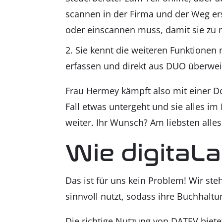
scan­nen in der Fir­ma und der Weg ers
oder ein­scan­nen muss, damit sie zu mi
Sie kennt die wei­te­ren Funk­tio­nen
erfas­sen und direkt aus DUO über­wei­se
Frau Her­mey kämpft also mit einer Dop­
Fall etwas unter­geht und sie alles im B
wei­ter. Ihr Wunsch? Am liebs­ten alles d
Wie digi­taL
Das ist für uns kein Pro­blem! Wir ste­h
sinn­voll nutzt, sodass ihre Buch­hal­tu
Die rich­ti­ge Nut­zung von DATEV bie­te