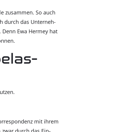
ei­le zusam­men. So auch
ch durch das Unter­neh­
t. Denn Ewa Her­mey hat
ön­nen.
e­las­
ut­zen.
 Kor­re­spon­denz mit ihrem
ann zwar durch das Ein­