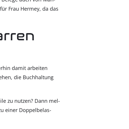
g für Frau Her­mey, da das
r­ren
er­hin damit arbei­ten
ehen, die Buch­hal­tung
ei­le zu nut­zen? Dann mel­
zu einer Dop­pel­be­las­