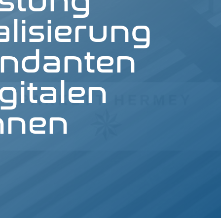
as­tung
­li­sie­rung
­dan­ten
gi­ta­len
n­nen