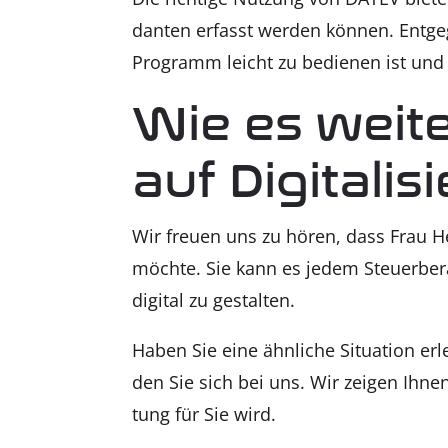
dan­ten erfasst wer­den kön­nen. Ent­ge
Pro­gramm leicht zu bedie­nen ist und 
Wie es wei­t
auf Digi­ta­li­
Wir freu­en uns zu hören, dass Frau Her­
möch­te. Sie kann es jedem Steu­er­be­
digi­tal zu gestal­ten.
Haben Sie eine ähn­li­che Situa­ti­on er
den Sie sich bei uns. Wir zei­gen Ihnen I
tung für Sie wird.